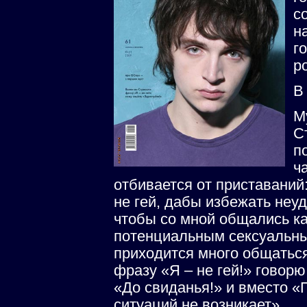
с
н
г
р
В
М
С
п
ч
отбивается от приставаний
не гей, дабы избежать неу
чтобы со мной общались как
потенциальным сексуальным
приходится много общаться
фразу «Я – не гей!» говорю
«До свиданья!» и вместо «
ситуаций не возникает».