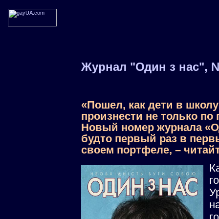
Журнал "Один з нас", 
«Пошел, как дети в школу
произнести не только по 
Новый номер журнала «Од
будто первый раз в первы
своем портфеле, – читай
К
г
У
н
г