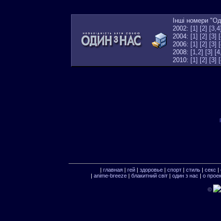
Інші номери "Од
2002:
[1]
[2]
[3,4
2004:
[1]
[2]
[3]
[
2006:
[1]
[2]
[3]
[
2008:
[1,2]
[3]
[4
2010:
[1]
[2]
[3]
[
|
главная
|
гей
|
здоровье
|
спорт
|
стиль
|
секс
|
|
anime-breeze
|
блакитний свiт
|
один з нас
|
о прое
©