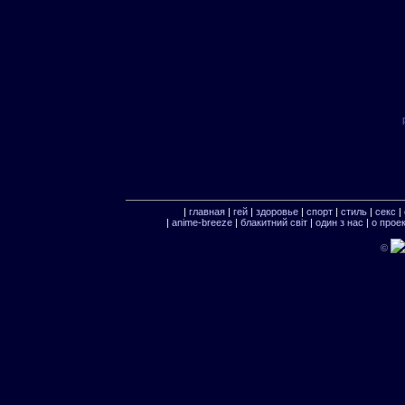
|
главная
|
гей
|
здоровье
|
спорт
|
стиль
|
секс
|
|
anime-breeze
|
блакитний свiт
|
один з нас
|
о прое
©