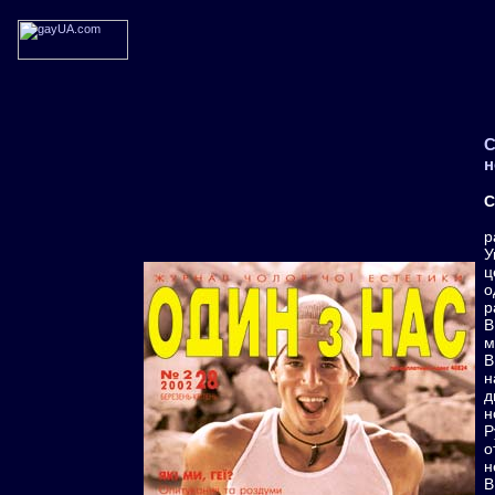
С
н
С
р
У
ц
о
р
В
м
В
н
д
н
Р
о
н
В