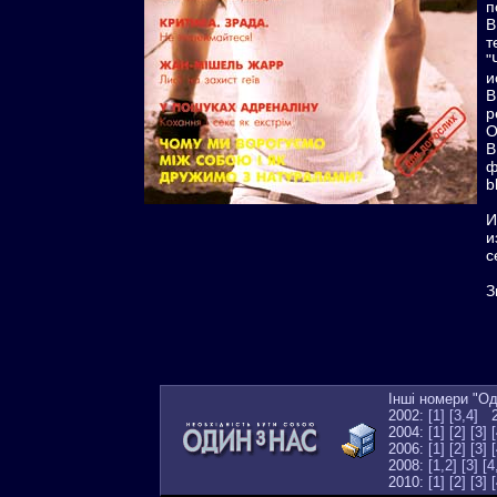
п
В
т
"
и
В
р
О
В
ф
b
И
и
с
З
Інші номери "Од
2002:
[1]
[3,4]
2
2004:
[1]
[2]
[3]
[
2006:
[1]
[2]
[3]
[
2008:
[1,2]
[3]
[4
2010:
[1]
[2]
[3]
[