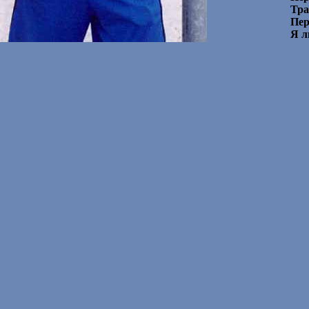
Тра
Пер
Я л