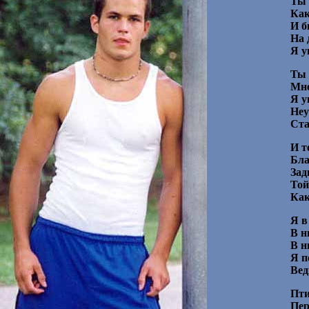
Ты 
Как
И б
На 
Я у
Ты 
Мне
Я у
Неу
Ста
И т
Бла
Зад
Той
Как
Я в
В н
В н
Я п
Вед
Пти
Пер