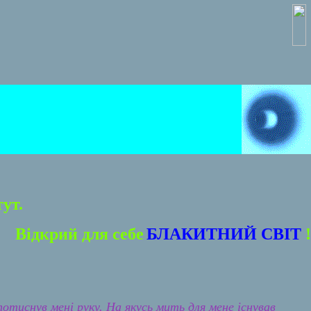
ут.
Відкрий для себе
БЛАКИТНИЙ СВІТ
!
потиснув мені руку. На якусь мить для мене існував