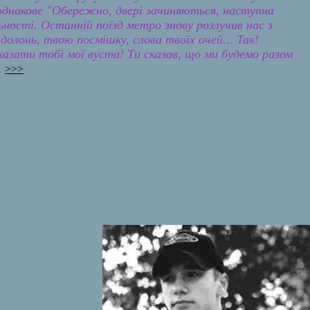
 однакове "Обережно, двері зачиняються, наступна
ності. Останній поїзд метро знову розлучив нас з
олонь, твою посмішку, слова твоїх очей... Так!
казати тобі мої вуста! Ти сказав, що ми будемо разом
.
>>>