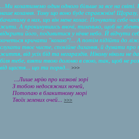
...Ми кохатимемо один одного більше за все на світі.
наше кохання. Тому що воно буде справжнім! Щоразу, 
бачитиму в них, що він мене кохає. Почувати себе ча
жити. А прокинувшись вночі, тихенько, щоб не збенте
відкрити його, подивитися у нічне небо. Й відчути с
хочеться кричати "кохаю"!... А потім підійти до ліж
слухати твоє чисте, спокійне дихання, й думати про 
життя, від усіх бід та негараздів. Нікому ніколи не
біля тебе, взяти твою долоню в свою, так, щоб не ро
від щастя... що ти поряд...
>>>
...Лише мрію про казкові зорі
З тобою недосяжних ночей,
Потопаю в блакитному морі
Твоїх зелених очей...
>>>