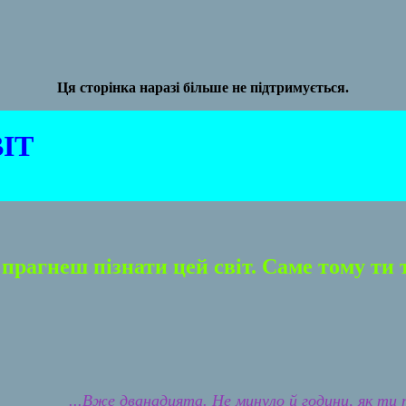
Ця сторінка наразі більше не підтримується.
ІТ
 прагнеш пізнати цей світ. Саме тому ти т
...Вже дванадцята. Не минуло й години, як ти 