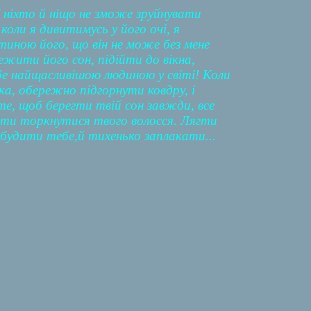
 І ніхто й ніщо не зможе зруйнувати
коли я дивитимусь у його очі, я
стиною його, що він не може без мене
жити його сон, підійти до вікна,
ебе найщасливішою людиною у світі! Коли
ка, обережно підгорнути ковдру, і
те, щоб берегти твій сон завжди, все
 дати торкнутися твого волосся. Лягти
збудити тебе,й тихенько заплакати...